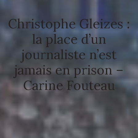
Christophe Gleizes :
la place d’un
journaliste n’est
jamais en prison –
Carine Fouteau