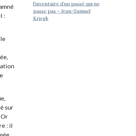
l’inventaire d’un passé qui ne
ndamné
passe pas – Jean-Samuel
 :
Kriegk
 le
ée,
ration
ce
ue,
té sur
 Or
 : il
mée.