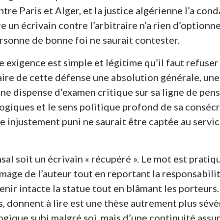
re Paris et Alger, et la justice algérienne l’a co
un écrivain contre l’arbitraire n’a rien d’optionnel
rsonne de bonne foi ne saurait contester.
 exigence est simple et légitime qu’il faut refuser
 faire de cette défense une absolution générale, une
ne dispense d’examen critique sur sa ligne de pens
ologiques et le sens politique profond de sa conséc
e injustement puni ne saurait être captée au servi
al soit un écrivain « récupéré ». Le mot est pratiq
image de l’auteur tout en reportant la responsabili
enir intacte la statue tout en blâmant les porteurs.
, donnent à lire est une thèse autrement plus sévère
ogique subi malgré soi, mais d’une continuité assu