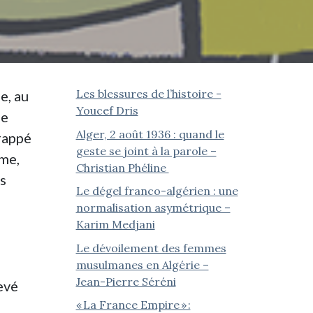
Les blessures de l’histoire -
e, au
Youcef Dris
se
Alger, 2 août 1936 : quand le
frappé
geste se joint à la parole –
ême,
Christian Phéline
s
Le dégel franco-algérien : une
normalisation asymétrique –
Karim Medjani
a
Le dévoilement des femmes
musulmanes en Algérie –
Jean-Pierre Séréni
evé
« La France Empire » :