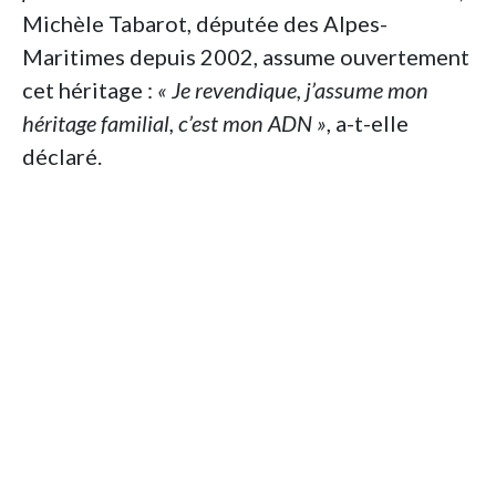
Michèle Tabarot, députée des Alpes-
Maritimes depuis 2002, assume ouvertement
cet héritage :
« Je revendique, j’assume mon
héritage familial, c’est mon ADN »
, a-t-elle
déclaré.
Benjamin Stora élargit son analyse à d’autres
figures politiques. Il mentionne
Robert
Ménard, maire de Béziers
, né à Oran en 1953
dans une famille dont le père, d’abord
syndicaliste communiste, rejoignit l’OAS à la
fin de la guerre. Louis Aliot, maire RN de
Perpignan depuis 2020, est quant à lui issu
d’une famille pied-noir d’origine juive
algérienne.