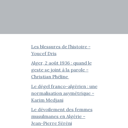
Les blessures de l’histoire -
Youcef Dris
Alger, 2 août 1936 : quand le
geste se joint à la parole –
Christian Phéline
Le dégel franco-algérien : une
normalisation asymétrique –
Karim Medjani
Le dévoilement des femmes
musulmanes en Algérie –
Jean-Pierre Séréni