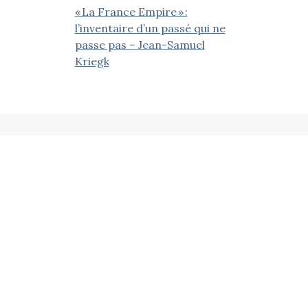
« La France Empire » :
l’inventaire d’un passé qui ne
passe pas – Jean-Samuel
Kriegk
ieds Noirs Progressistes et leurs Ami.e.s
Contactez-nous
NPA, B.P. 30045, 13368 Marseille Cedex 11
contact@anpnpa.fr