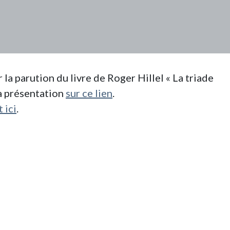
la parution du livre de Roger Hillel « La triade
a présentation
sur ce lien
.
t ici
.