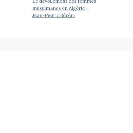
Le dévoilement des femmes
musulmanes en Algérie –
Jean-Pierre Séréni
ieds Noirs Progressistes et leurs Ami.e.s
Contactez-nous
NPA, B.P. 30045, 13368 Marseille Cedex 11
contact@anpnpa.fr