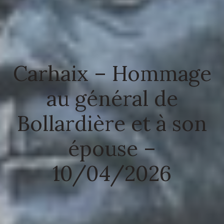
Carhaix – Hommage
au général de
Bollardière et à son
épouse –
10/04/2026