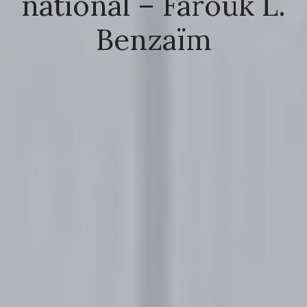
national – Farouk L.
Benzaïm