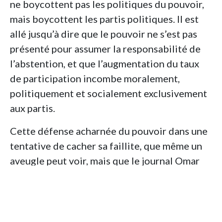
ne boycottent pas les politiques du pouvoir,
mais boycottent les partis politiques. Il est
allé jusqu’à dire que le pouvoir ne s’est pas
présenté pour assumer la responsabilité de
l’abstention, et que l’augmentation du taux
de participation incombe moralement,
politiquement et socialement exclusivement
aux partis.
Cette défense acharnée du pouvoir dans une
tentative de cacher sa faillite, que même un
aveugle peut voir, mais que le journal Omar
Balhouchat ne voit pas. Le journal
El-Watan
a
constaté qu’un taux de participation « révèle
une vérité frappante : des élections
annonçant la faillite des partis politiques