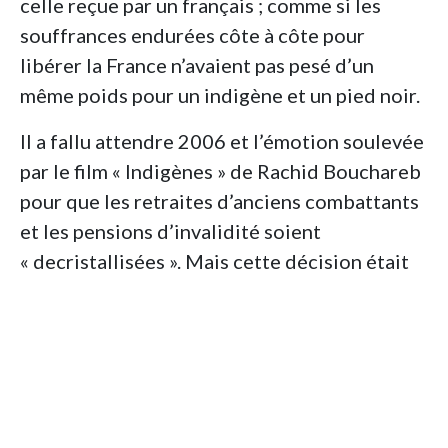
celle reçue par un français ; comme si les
souffrances endurées côte à côte pour
libérer la France n’avaient pas pesé d’un
même poids pour un indigène et un pied noir.
Il a fallu attendre 2006 et l’émotion soulevée
par le film « Indigènes » de Rachid Bouchareb
pour que les retraites d’anciens combattants
et les pensions d’invalidité soient
« decristallisées ». Mais cette décision était
assortie d’une série de dispositions qui, pour
ceux qui résidaient à l’étranger,
restreignaient la mesure aux seuls citoyens
français. Ce sont ces dispositions que le
conseil a déclarées inconstitutionnelles.